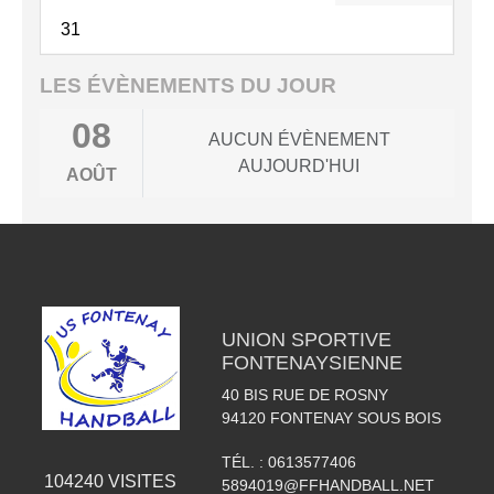
31
LES ÉVÈNEMENTS DU JOUR
08
AUCUN ÉVÈNEMENT
AUJOURD'HUI
AOÛT
UNION SPORTIVE
FONTENAYSIENNE
40 BIS RUE DE ROSNY
94120
FONTENAY SOUS BOIS
TÉL. :
0613577406
104240
VISITES
5894019@FFHANDBALL.NET